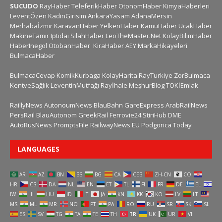
SUCUDO
RayHaber
TeleferikHaber
OtonomHaber
KimyaHaberleri
LeventÖzen
KadinGirisim
AnkaraYasam
AdanaMersin
Merhabaİzmir
KaravanHaber
YelkenHaber
KamuHaber
UcakHaber
MakineTamir
Iptidai
SilahHaber
LeoTheMaster.Net
KolayBilimHaber
HaberInegol
OtobanHaber
KiraHaber
AEY
MarkaHikayeleri
BulmacaHaber
BulmacaCevap
KomikKurbaga
KolayHarita
RayTurkiye
ZorBulmaca
KentveSağlık
LeventinMutfağı
Rayİhale
MeşhurBlog
TOKİEmlak
RaillyNews
AutonoumNews
BlauBahn
GareExpress
ArabRailNews
PersRail
BlauAutonom
GreekRail
Ferrovie24
StiriHub
DME
AutoRusNews
PromptsFile
RailwayNews EU
Podgorica Today
LANGUAGES
AR
AZ
BN
BS
BG
CA
CEB
ZH-CN
CO
HR
CS
DA
NL
EN
ET
TL
FI
FR
DE
EL
IW
HI
HU
ID
IT
JA
KN
KK
KO
LV
LT
MS
ML
MR
NO
PT
PA
RO
RU
SR
SK
SL
ES
SV
TG
TA
TE
TH
TR
UK
UR
VI