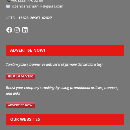
+90 (553) 770 52 69
ozendanismanlik@gmail.com
UETS:
15623-26967-42627
ADVERTISE NOW!
Tanıtım yazısı, banner ve link vererek firmanı üst sıralara taşı
Boost your company’s ranking by using promotional articles, banners,
and links
OUR WEBSITES