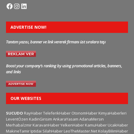
ADVERTISE NOW!
Tanıtım yazısı, banner ve link vererek firmanı üst sıralara taşı
Boost your company’s ranking by using promotional articles, banners,
and links
OUR WEBSITES
SUCUDO
RayHaber
TeleferikHaber
OtonomHaber
KimyaHaberleri
LeventÖzen
KadinGirisim
AnkaraYasam
AdanaMersin
Merhabaİzmir
KaravanHaber
YelkenHaber
KamuHaber
UcakHaber
MakineTamir
Iptidai
SilahHaber
LeoTheMaster.Net
KolayBilimHaber