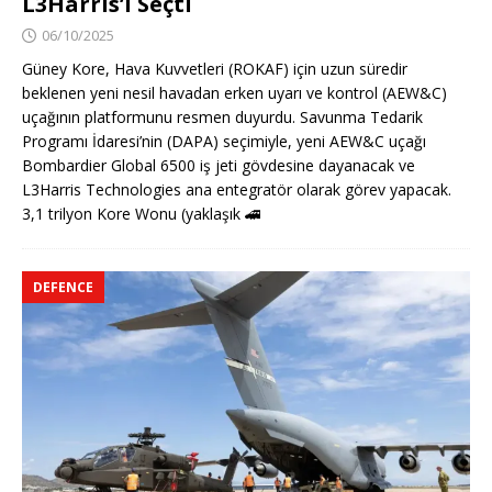
L3Harris’i Seçti
06/10/2025
Güney Kore, Hava Kuvvetleri (ROKAF) için uzun süredir
beklenen yeni nesil havadan erken uyarı ve kontrol (AEW&C)
uçağının platformunu resmen duyurdu. Savunma Tedarik
Programı İdaresi’nin (DAPA) seçimiyle, yeni AEW&C uçağı
Bombardier Global 6500 iş jeti gövdesine dayanacak ve
L3Harris Technologies ana entegratör olarak görev yapacak.
3,1 trilyon Kore Wonu (yaklaşık
🚄
DEFENCE