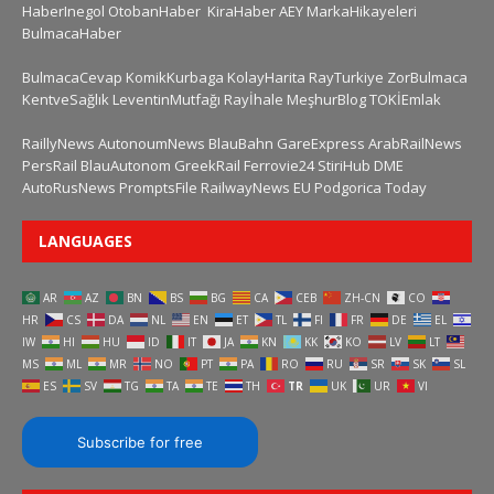
HaberInegol
OtobanHaber
KiraHaber
AEY
MarkaHikayeleri
BulmacaHaber
BulmacaCevap
KomikKurbaga
KolayHarita
RayTurkiye
ZorBulmaca
KentveSağlık
LeventinMutfağı
Rayİhale
MeşhurBlog
TOKİEmlak
RaillyNews
AutonoumNews
BlauBahn
GareExpress
ArabRailNews
PersRail
BlauAutonom
GreekRail
Ferrovie24
StiriHub
DME
AutoRusNews
PromptsFile
RailwayNews EU
Podgorica Today
LANGUAGES
AR
AZ
BN
BS
BG
CA
CEB
ZH-CN
CO
HR
CS
DA
NL
EN
ET
TL
FI
FR
DE
EL
IW
HI
HU
ID
IT
JA
KN
KK
KO
LV
LT
MS
ML
MR
NO
PT
PA
RO
RU
SR
SK
SL
ES
SV
TG
TA
TE
TH
TR
UK
UR
VI
Subscribe for free