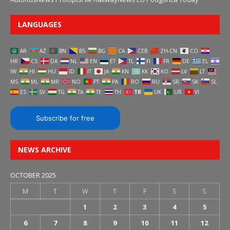
LANGUAGES
AR
AZ
BN
BS
BG
CA
CEB
ZH-CN
CO
HR
CS
DA
NL
EN
ET
TL
FI
FR
DE
EL
IW
HI
HU
ID
IT
JA
KN
KK
KO
LV
LT
MS
ML
MR
NO
PT
PA
RO
RU
SR
SK
SL
ES
SV
TG
TA
TE
TH
TR
UK
UR
VI
Subscribe for free
NEWS ARCHIVE
OCTOBER 2025
M
T
W
T
F
S
S
1
2
3
4
5
6
7
8
9
10
11
12