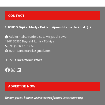
CONTACT
SUCUDO Dijital Medya Reklam Ajansı Hizmetleri Ltd. Şti.
🏠
Adalet mah. Anadolu cad. Megapol Tower
41/81 35530 Bayraklı İzmir / Türkiye
📞
+90 (553) 770 52 69
📩
ozendanismanlik@gmail.com
UETS:
15623-26967-42627
ADVERTISE NOW!
Tanıtım yazısı, banner ve link vererek firmanı üst sıralara taşı