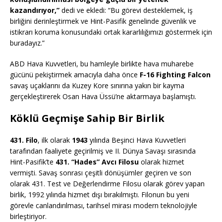
kazandırıyor,”
dedi ve ekledi: “Bu görevi desteklemek, iş
birliğini derinleştirmek ve Hint-Pasifik genelinde güvenlik ve
istikrarı koruma konusundaki ortak kararlılığımızı göstermek için
buradayız.”
ABD Hava Kuvvetleri, bu hamleyle birlikte hava muharebe
gücünü pekiştirmek amacıyla daha önce
F-16 Fighting Falcon
savaş uçaklarını da Kuzey Kore sınırına yakın bir kayma
gerçekleştirerek Osan Hava Üssü’ne aktarmaya başlamıştı.
Köklü Geçmişe Sahip Bir Birlik
431. Filo
, ilk olarak
1943
yılında Beşinci Hava Kuvvetleri
tarafından faaliyete geçirilmiş ve II. Dünya Savaşı sırasında
Hint-Pasifik’te
431. “Hades” Avcı Filosu
olarak hizmet
vermişti. Savaş sonrası çeşitli dönüşümler geçiren ve son
olarak 431. Test ve Değerlendirme Filosu olarak görev yapan
birlik, 1992 yılında hizmet dışı bırakılmıştı. Filonun bu yeni
görevle canlandırılması, tarihsel mirası modern teknolojiyle
birleştiriyor.