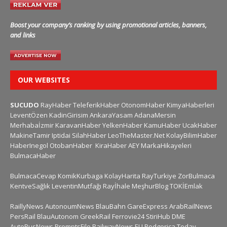
Boost your company’s ranking by using promotional articles, banners,
and links
OUR WEBSITES
SUCUDO
RayHaber
TeleferikHaber
OtonomHaber
KimyaHaberleri
LeventÖzen
KadinGirisim
AnkaraYasam
AdanaMersin
Merhabaİzmir
KaravanHaber
YelkenHaber
KamuHaber
UcakHaber
MakineTamir
Iptidai
SilahHaber
LeoTheMaster.Net
KolayBilimHaber
HaberInegol
OtobanHaber
KiraHaber
AEY
MarkaHikayeleri
BulmacaHaber
BulmacaCevap
KomikKurbaga
KolayHarita
RayTurkiye
ZorBulmaca
KentveSağlık
LeventinMutfağı
Rayİhale
MeşhurBlog
TOKİEmlak
RaillyNews
AutonoumNews
BlauBahn
GareExpress
ArabRailNews
PersRail
BlauAutonom
GreekRail
Ferrovie24
StiriHub
DME
AutoRusNews
PromptsFile
RailwayNews EU
Podgorica Today