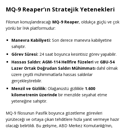
MQ-9 Reaper’ın Stratejik Yetenekleri
Filonun konuşlandıracağı
MQ-9 Reaper
, oldukça güçlü ve çok
yönlü bir İHA platformudur:
Manevra Kabiliyeti:
Son derece manevra kabiliyetine
sahiptir.
Görev Süresi:
24 saat boyunca kesintisiz görev yapabilir.
Hassas Saldırı:
AGM-114 Hellfire füzeleri
ve
GBU-54
Lazer Ortak Doğrudan Saldırı Mühimmatı
dahil olmak
üzere çeşitli mühimmatlarla hassas saldırılar
gerçekleştirebilir.
Menzil ve Gizlilik:
Olağanüstü gizlilikle
1.600
kilometrenin üzerinde
bir menzilde seyahat etme
yeteneğine sahiptir.
MQ-9 filosunun Pasifik boyunca gözetleme görevleri
yürüteceği ve ortaya çıkan tehditlere hızla yanıt vermeye hazır
olacağı belirtildi. Bu gelişme, ABD Merkez Komutanlığı’nın,