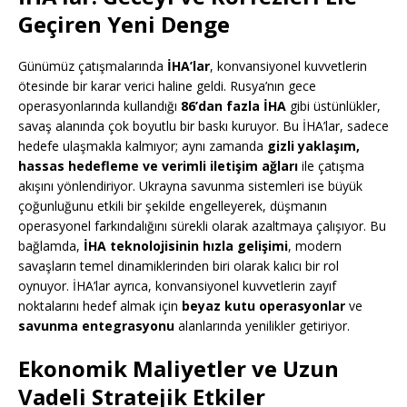
Geçiren Yeni Denge
Günümüz çatışmalarında
İHA’lar
, konvansiyonel kuvvetlerin
ötesinde bir karar verici haline geldi. Rusya’nın gece
operasyonlarında kullandığı
86’dan fazla İHA
gibi üstünlükler,
savaş alanında çok boyutlu bir baskı kuruyor. Bu İHA’lar, sadece
hedefe ulaşmakla kalmıyor; aynı zamanda
gizli yaklaşım,
hassas hedefleme ve verimli iletişim ağları
ile çatışma
akışını yönlendiriyor. Ukrayna savunma sistemleri ise büyük
çoğunluğunu etkili bir şekilde engelleyerek, düşmanın
operasyonel farkındalığını sürekli olarak azaltmaya çalışıyor. Bu
bağlamda,
İHA teknolojisinin hızla gelişimi
, modern
savaşların temel dinamiklerinden biri olarak kalıcı bir rol
oynuyor. İHA’lar ayrıca, konvansiyonel kuvvetlerin zayıf
noktalarını hedef almak için
beyaz kutu operasyonlar
ve
savunma entegrasyonu
alanlarında yenilikler getiriyor.
Ekonomik Maliyetler ve Uzun
Vadeli Stratejik Etkiler