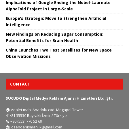
Implications of Google Ending the Nobel-Laureate
AlphaFold Project in Large-Scale
Europe’s Strategic Move to Strengthen Artificial
Intelligence
New Findings on Reducing Sugar Consumption:
Potential Benefits for Brain Health
China Launches Two Test Satellites for New Space
Observation Missions
CONTACT
SUCUDO Dijital Medya Reklam Ajansı Hizmetleri Ltd. Şti.
🏠
Adalet mah. Anadolu cad. Megapol Tower
41/81 35530 Bayraklı İzmir / Türkiye
📞
+90 (553) 770 52 69
📩
ozendanismanlik@gmail.com