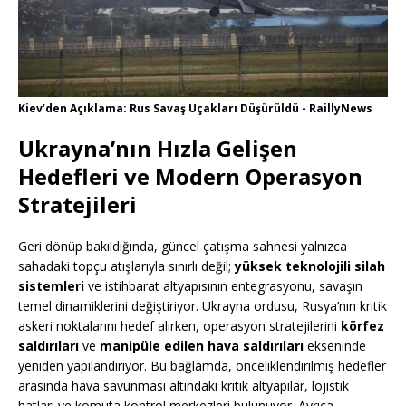
Kiev’den Açıklama: Rus Savaş Uçakları Düşürüldü - RaillyNews
Ukrayna’nın Hızla Gelişen
Hedefleri ve Modern Operasyon
Stratejileri
Geri dönüp bakıldığında, güncel çatışma sahnesi yalnızca
sahadaki topçu atışlarıyla sınırlı değil;
yüksek teknolojili silah
sistemleri
ve istihbarat altyapısının entegrasyonu, savaşın
temel dinamiklerini değiştiriyor. Ukrayna ordusu, Rusya’nın kritik
askeri noktalarını hedef alırken, operasyon stratejilerini
körfez
saldırıları
ve
manipüle edilen hava saldırıları
ekseninde
yeniden yapılandırıyor. Bu bağlamda, önceliklendirilmiş hedefler
arasında hava savunması altındaki kritik altyapılar, lojistik
hatları ve komuta kontrol merkezleri bulunuyor. Ayrıca,