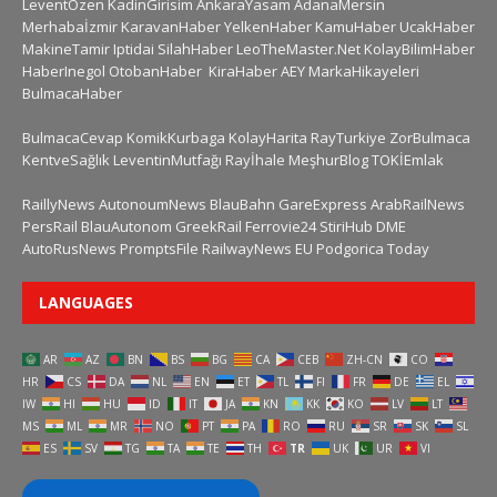
LeventÖzen
KadinGirisim
AnkaraYasam
AdanaMersin
Merhabaİzmir
KaravanHaber
YelkenHaber
KamuHaber
UcakHaber
MakineTamir
Iptidai
SilahHaber
LeoTheMaster.Net
KolayBilimHaber
HaberInegol
OtobanHaber
KiraHaber
AEY
MarkaHikayeleri
BulmacaHaber
BulmacaCevap
KomikKurbaga
KolayHarita
RayTurkiye
ZorBulmaca
KentveSağlık
LeventinMutfağı
Rayİhale
MeşhurBlog
TOKİEmlak
RaillyNews
AutonoumNews
BlauBahn
GareExpress
ArabRailNews
PersRail
BlauAutonom
GreekRail
Ferrovie24
StiriHub
DME
AutoRusNews
PromptsFile
RailwayNews EU
Podgorica Today
LANGUAGES
AR
AZ
BN
BS
BG
CA
CEB
ZH-CN
CO
HR
CS
DA
NL
EN
ET
TL
FI
FR
DE
EL
IW
HI
HU
ID
IT
JA
KN
KK
KO
LV
LT
MS
ML
MR
NO
PT
PA
RO
RU
SR
SK
SL
ES
SV
TG
TA
TE
TH
TR
UK
UR
VI