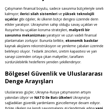
Çatışmanın finansal boyutu, sadece savunma bütçeleriyle sınırlı
kalmıyor;
ilerici silah sistemleri
ve
yüksek teknolojili
uçaklar
gibi öğeler, iki ülkenin bütçe dengesi üzerinde derin
etkiler yaratıyor. Ukrayna’nın sahip olduğu savaş uçakları ve
Rusya’nın bu uçakları koruma stratejileri,
maliyetli bir
savunma mekanizması
yaratıyor ve uzun vadeli finansal
planlamaları zorluyor. Bununla birlikte,
ekonomik baskılar
kaynak akışlarını rekonstrüksiyon ve yenileme çabaları üzerinde
belirleyici oluyor. Tedarik zincirleri, üretim kapasitesi ve yan
sanayi üzerinden ortaya çıkan maliyetler, tarafların
sürdürülebilirlik hedeflerini yeniden şekillendiriyor.
Bölgesel Güvenlik ve Uluslararası
Denge Arayışları
Uluslararası güçler, Ukrayna-Rusya çatışmasının artışını
yakından izliyor ve
NATO ile Batı ülkeleri
Ukrayna’ya
sağladıkları güvenlik yardımlarını güncellemeye devam ediyor.
Bölge ülkeleri ise kendi savunmalarını güçlendirmek adına
yeni