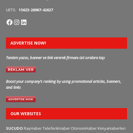
UETS:
15623-26967-42627
ADVERTISE NOW!
Tanıtım yazısı, banner ve link vererek firmanı üst sıralara taşı
Boost your company’s ranking by using promotional articles, banners,
and links
OUR WEBSITES
SUCUDO
RayHaber
TeleferikHaber
OtonomHaber
KimyaHaberleri