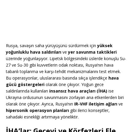
Rusya, savaşın saha yürüyüşünü sürdürmek için
yüksek
yoğunluklu hava saldırıları
ve
yer savunma taktikleri
üzerinde yoğunlaşıyor. Lipetsk bölgesindeki üslerde konuşlu Su-
27 ve Su-30 gibi kuvvetlerin odak noktası, Rusya’nın hava
tabanlı toplanma ve karşı-tehdit mekanizmalarını test etmek.
Bu operasyonlar, uluslararası basında sıkça işlendikçe
hava
gücü göstergeleri
olarak öne çıkıyor. Yoğun gece
saldırılarında kullanılan
insansız hava araçları (İHA)
ise
Ukrayna ordusunun savunmasını zorlayan ana etkenlerden biri
olarak öne çıkıyor. Ayrıca, Rusya’nın
IR-VHF iletişim ağları
ve
hipersonik operasyon planları
gibi ilerici konseptler,
sahadaki esnekliği artırmaya yöneliktir.
İHA’lar: Geceyi ve Körfezleri Ele