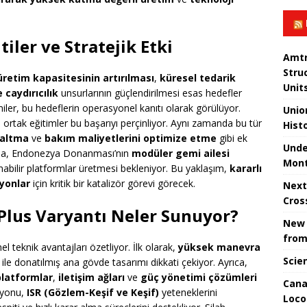
iler ve Stratejik Etki
Amtr
Stru
üretim kapasitesinin artırılması
,
küresel tedarik
Unit
 caydırıcılık
unsurlarının güçlendirilmesi esas hedefler
iler, bu hedeflerin operasyonel kanıtı olarak görülüyor.
Unio
 ve ortak eğitimler bu başarıyı perçinliyor. Aynı zamanda bu tür
Hist
saltma
ve
bakım maliyetlerini optimize etme
gibi ek
Unde
ında, Endonezya Donanması’nın
modüler gemi ailesi
Mont
anabilir platformlar üretmesi bekleniyor. Bu yaklaşım,
kararlı
yonlar
için kritik bir katalizör görevi görecek.
Next
Cros
 Plus Varyantı Neler Sunuyor?
New 
from
el teknik avantajları özetliyor. İlk olarak,
yüksek manevra
Scie
ile donatılmış ana gövde tasarımı dikkati çekiyor. Ayrıca,
platformlar
,
iletişim ağları
ve
güç yönetimi çözümleri
Cana
üzyonu,
ISR (Gözlem-Keşif ve Keşif)
yeteneklerini
Loco