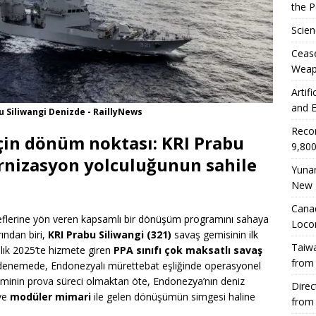
the 
Scien
Ceas
Weap
Artif
and E
 Siliwangi Denizde - RaillyNews
Reco
çin dönüm noktası:
KRI Prabu
9,800
rnizasyon yolculuğunun sahile
Yunan
New 
Canad
erine yön veren kapsamlı bir dönüşüm programını sahaya
Loco
ından biri,
KRI Prabu Siliwangi (321)
savaş gemisinin ilk
Taiwa
lık 2025’te hizmete giren
PPA sınıfı çok maksatlı savaş
from
bu denemede, Endonezyalı mürettebat eşliğinde operasyonel
ir geminin prova süreci olmaktan öte, Endonezya’nın deniz
Direc
ve
modüler mimari
ile gelen dönüşümün simgesi haline
from