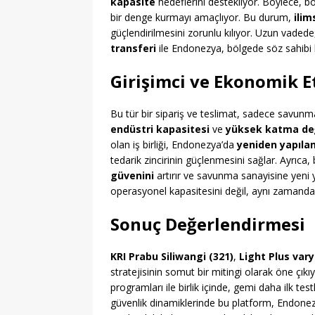
kapasite
hedeflerini destekliyor. Böylece, böl
bir denge kurmayı amaçlıyor. Bu durum,
ilim
güçlendirilmesini zorunlu kılıyor. Uzun vaded
transferi
ile Endonezya, bölgede söz sahibi b
Girişimci ve Ekonomik E
Bu tür bir sipariş ve teslimat, sadece savun
endüstri kapasitesi
ve
yüksek katma değ
olan iş birliği, Endonezya’da
yeniden yapıla
tedarik zincirinin güçlenmesini sağlar. Ayrıca, b
güvenini
artırır ve savunma sanayisine yeni y
operasyonel kapasitesini değil, aynı zamanda u
Sonuç Değerlendirmesi
KRI Prabu Siliwangi (321)
,
Light Plus vary
stratejisinin somut bir mitingi olarak öne çık
programları ile birlik içinde, gemi daha ilk tes
güvenlik dinamiklerinde bu platform, Endonezy