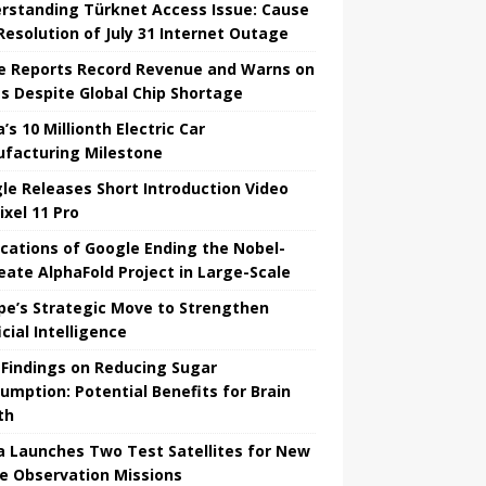
rstanding Türknet Access Issue: Cause
Resolution of July 31 Internet Outage
e Reports Record Revenue and Warns on
es Despite Global Chip Shortage
’s 10 Millionth Electric Car
facturing Milestone
le Releases Short Introduction Video
ixel 11 Pro
ications of Google Ending the Nobel-
eate AlphaFold Project in Large-Scale
pe’s Strategic Move to Strengthen
icial Intelligence
Findings on Reducing Sugar
umption: Potential Benefits for Brain
th
a Launches Two Test Satellites for New
e Observation Missions