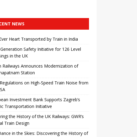
CENT NEWS
 Ever Heart Transported by Train in India
Generation Safety Initiative for 126 Level
ings in the UK
n Railways Announces Modernization of
khapatnam Station
egulations on High-Speed ​​Train Noise from
USA
pean Investment Bank Supports Zagreb’s
ric Transportation Initiative
ing the History of the UK Railways: GWR’s
al Train Design
Dance in the Skies: Discovering the History of