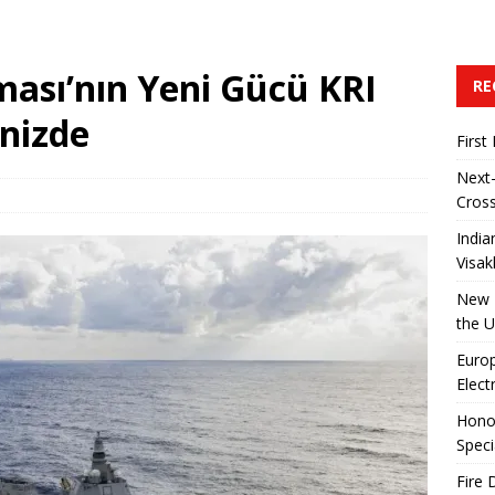
sı’nın Yeni Gücü KRI
RE
enizde
First
Next-
Cross
India
Visa
New R
the 
Euro
Elect
Honor
Speci
Fire 