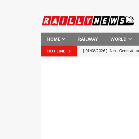
HOME
RAILWAY
WORLD
[ 01/08/2026 ]
Indian Railways
HOT LINE
[ 01/08/2026 ]
New Regulations
[ 01/08/2026 ]
European Investm
EUROPE
[ 01/08/2026 ]
First Ever Heart
[ 01/08/2026 ]
Next-Generation 