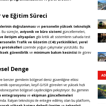
 ve Eğitim Süreci
lerinin doğrulanması
ve
personelin yüksek teknolojik
. Bu süreçte,
aviyonik ve büro sistemi
güncellemeleri,
e iletişim altyapıları
gibi kritik alt sistemlerin sahada test
ersonelin Trafik ve Gözetim (C4I) yetkinlikleri
,
yerel
 protokolleri
üzerinde yoğun çalışmalar yürütüldü. Bu
ksek güvenilirlik
ve
minimum bakım kesintisi
ile görev
esel Denge
AD
e benzer gemilerin bölgesel deniz güvenliğine etkisi
üvenlik operasyonları, keşif-G/ISR görevleri ve yüksek hızlı
ndonezya’nın bölgesel caydırıcılığını pekiştiriyor. Bu geminin
ah entegrasyonu
ve
ekipman güncellemeleri
da. İtalyan teknolojisi ile entegre edilmiş olan bu platform,
ırarak
yüksek katma değerli üretim
ve
teknoloji