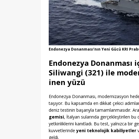
Endonezya Donanması’nın Yeni Gücü KRI Prabu
Endonezya Donanması
i
Siliwangi (321)
ile mode
inen yüzü
Endonezya Donanması, modernizasyon hedefl
taşıyor. Bu kapsamda en dikkat çekici adımlar
deniz testinin başarıyla tamamlanmasıdır. Ara
gemisi
, İtalyan sularında gerçekleştirilen 
yetkinliklerini kanıtladı. Bu test, yalnızca b
kuvvetlerinde
yeni teknolojik kabiliyetler
geldi.