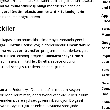
gesel aktörlerin hareket alanını etkili bir şekilde sınırlayacak
Unde
sel ve mühendislik iş birliği
modellerinin daha da
and 
e,
yerel üretim ekosistemi
ve
arıtık teknolojilerin
Appl
ir konuma doğru ilerliyor.
Pric
tkiler
Tesla
Manu
ma kapasitesini artırmakla kalmaz; aynı zamanda
yerel
Goog
erli üretim
üzerine yoğun etkiler yaratır.
Fincantieri
ile
for P
nma ve beceri transferi
programlarını tetiklerken, yerel
u tür ileri teknoloji projeleri,
uluslararası yatırımcı
Impl
atırım akışlarını tetikler. Bu etki, sadece ordunun
Laur
lusal sanayi stratejilerini de dönüştürür.
Euro
Artif
New 
Cons
antı
ile Endonezya Donanması’nın modernizasyon
Heal
ıyor. Modüler mimari, operasyonel esneklik ve yerli eğitim
tlerinden itibaren yüksek güvenilirlik sunuyor. Bölgesel
Chin
a’nın caydırıcılığını artırırken, savunma sanayinde
Spac