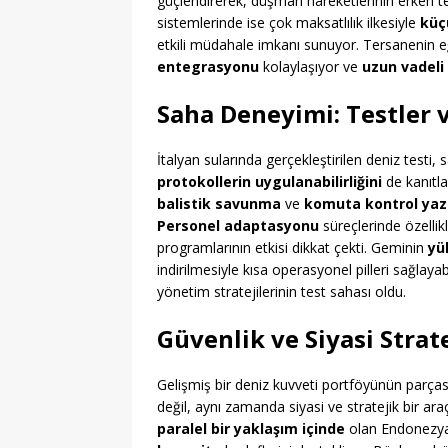
güçlendirerek, düşman hareketlerinin erken tesp
sistemlerinde ise çok maksatlılık ilkesiyle
küçü
etkili müdahale imkanı sunuyor. Tersanenin eğ
entegrasyonu
kolaylaşıyor ve
uzun vadeli 
Saha Deneyimi: Testler v
İtalyan sularında gerçekleştirilen deniz testi
protokollerin uygulanabilirliğini
de kanıtla
balistik savunma
ve
komuta kontrol yazı
Personel adaptasyonu
süreçlerinde özellik
programlarının etkisi dikkat çekti. Geminin
yü
indirilmesiyle kısa operasyonel pilleri sağla
yönetim stratejilerinin test sahası oldu.
Güvenlik ve Siyasi Strate
Gelişmiş bir deniz kuvveti portföyünün parça
değil, aynı zamanda siyasi ve stratejik bir ara
paralel bir yaklaşım içinde
olan Endonezya,