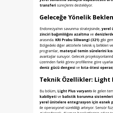
transferi
süreçlerini destekliyor.
Geleceğe Yönelik Beklent
Endonezya’nın savunma stratejisinde,
yerel 
zinciri bağımlılığını azaltma
ve
denizlerde
arasında.
KRI Prabu Siliwangi (321)
gibi gem
Bölgedeki diğer aktörlerle teknik iş birlikleri
programlar,
materyal temin sürelerini kı
avantajlar sunuyor. Gelecek projeksiyonlar
üzerinden farklı görev profillerine göre uyarl
deniz gücü dengesi
ve
kıta-ötesi operas
Teknik Özellikler: Light
Bu bölüm,
Light Plus varyantı
ile gelen tem
kabiliyeti
ve
balistik korunma sistemleri
yerel ünitelere entegrasyon için esnek 
ile operasyonel sürekliliği artırıyor. Sensör f