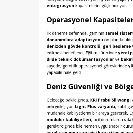
entegrasyon
kapasitelerini güçlendiriyor.
Operasyonel Kapasiteler
İlk deneme seferinde, geminin
temel sistem
donanımlara adaptasyonu
ön planda oldu
denizden gövde kontrolü
,
geri besleme v
edilmesi hedeflendi. Eğitim sürecinde
yerel p
dilde teknik dokümantasyonlar
ve
bakım
sayede, gemi ilk operasyonel görevlerinde
yü
yapabilir hale geldi.
Deniz Güvenliği ve Bölg
Geleceğe bakıldığında,
KRI Prabu Siliwangi
v
belirginleşiyor.
Light Plus varyantı
, sahil g
müdahale kabiliyetlerini bir araya getirerek, E
modüler kabiliyetleri
, acil durumlarda
sil
gerektirdiğinde bile hemen uygulanabilir durum
yerel savunma sanayisi kapasitesini art