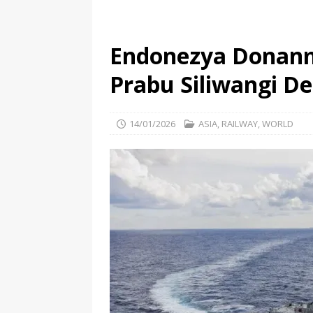
Endonezya Donanma
Prabu Siliwangi D
14/01/2026
ASIA
,
RAILWAY
,
WORLD