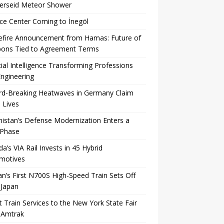
Perseid Meteor Shower
ce Center Coming to İnegöl
efire Announcement from Hamas: Future of
ons Tied to Agreement Terms
icial Intelligence Transforming Professions
ngineering
rd-Breaking Heatwaves in Germany Claim
 Lives
istan’s Defense Modernization Enters a
Phase
a’s VIA Rail Invests in 45 Hybrid
motives
n’s First N700S High-Speed ​​Train Sets Off
 Japan
t Train Services to the New York State Fair
 Amtrak