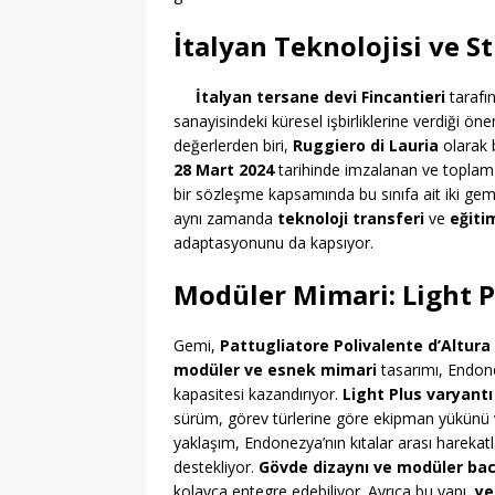
İtalyan Teknolojisi ve 
İtalyan tersane devi Fincantieri
tarafın
sanayisindeki küresel işbirliklerine verdiği ön
değerlerden biri,
Ruggiero di Lauria
olarak b
28 Mart 2024
tarihinde imzalanan ve toplam
bir sözleşme kapsamında bu sınıfa ait iki gemi
aynı zamanda
teknoloji transferi
ve
eğiti
adaptasyonunu da kapsıyor.
Modüler Mimari: Light P
Gemi,
Pattugliatore Polivalente d’Altura
modüler ve esnek mimari
tasarımı, Endon
kapasitesi kazandırıyor.
Light Plus varyantı
sürüm, görev türlerine göre ekipman yükünü ve
yaklaşım, Endonezya’nın kıtalar arası harekatla
destekliyor.
Gövde dizaynı ve modüler bac
kolayca entegre edebiliyor. Ayrıca bu yapı,
ye