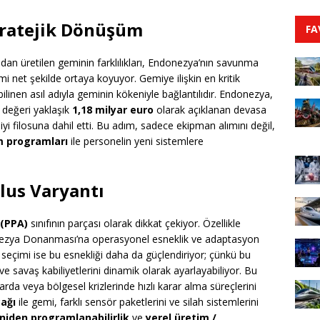
Stratejik Dönüşüm
FA
dan üretilen geminin farklılıkları, Endonezya’nın savunma
emi net şekilde ortaya koyuyor. Gemiye ilişkin en kritik
ilinen asıl adıyla geminin kökeniyle bağlantılıdır. Endonezya,
 değeri yaklaşık
1,18 milyar euro
olarak açıklanan devasa
yi filosuna dahil etti. Bu adım, sadece ekipman alımını değil,
m programları
ile personelin yeni sistemlere
lus Varyantı
 (PPA)
sınıfının parçası olarak dikkat çekiyor. Özellikle
ezya Donanması’na operasyonel esneklik ve adaptasyon
seçimi ise bu esnekliği daha da güçlendiriyor; çünkü bu
 savaş kabiliyetlerini dinamik olarak ayarlayabiliyor. Bu
rda veya bölgesel krizlerinde hızlı karar alma süreçlerini
ağı
ile gemi, farklı sensör paketlerini ve silah sistemlerini
niden programlanabilirlik
ve
yerel üretim /