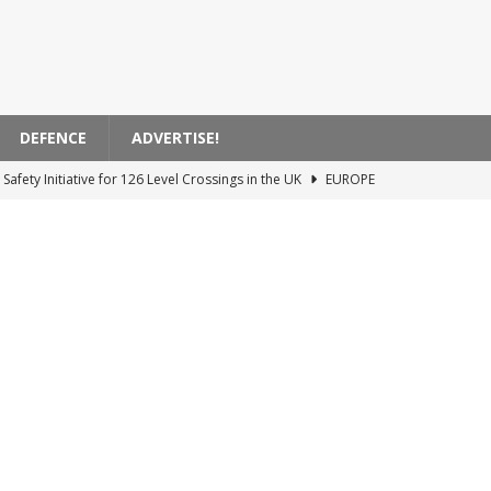
DEFENCE
ADVERTISE!
 Announces Modernization of Visakhapatnam Station
ASIA
 on High-Speed ​​Train Noise from the USA
AMERICA
ent Bank Supports Zagreb’s Electric Transportation Initiative
 Transported by Train in India
ASIA
Safety Initiative for 126 Level Crossings in the UK
EUROPE