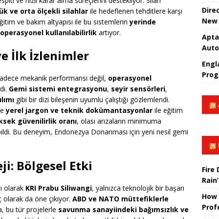
iti ve hızlı karar alma süreçlerini destekliyor. Silah
Dire
k ve orta ölçekli silahlar
ile hedeflenen tehditlere karşı
New 
itim ve bakım altyapısı ile bu sistemlerin
yerinde
operasyonel kullanılabilirlik
artıyor.
Apta
Aut
e İlk İzlenimler
Engla
Prog
, sadece mekanik performansı değil,
operasyonel
dı.
Gemi sistemi entegrasyonu
,
seyir sensörleri
,
lımı
gibi bir dizi bileşenin uyumlu çalıştığı gözlemlendi.
le
yerel jargon ve teknik dokümantasyonlar
ile eğitim
ksek güvenilirlik oranı
, olası arızaların minimuma
yabildi. Bu deneyim, Endonezya Donanması için yeni nesil gemi
ji: Bölgesel Etki
Fire
Rain’
sı olarak
KRI Prabu Siliwangi
, yalnızca teknolojik bir başarı
How 
ç olarak da öne çıkıyor.
ABD ve NATO müttefiklerle
Prof
 bu tür projelerle
savunma sanayiindeki bağımsızlık ve