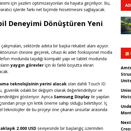
anımı için yazılım optimizasyonları da hayata geçiriliyor. Bu,
AD
ratıcı işlerde farkı net biçimde hissetmesini sağlayacak.
bil Deneyimi Dönüştüren Yeni
çalışmaları, sektörde adeta bir başka rekabet alanı açıyor.
ktörünün ötesine geçerek, cihazı iki adet fonksiyonel modla
telefon modunda taşıdığı kompakt yapı ve tablet modunda
ıların
yaygın görevler
için iki farklı boyutta ekran
Amtr
acak.
Stru
Unit
ıma teknolojisinin yerini alacak
olan dahili Touch ID
Unio
 güvenlik odaklı bir değişim olarak değerlendiriliyor ve
Hist
endirdiğini gösteriyor. Ayrıca
Samsung Display
ile yapılan
açısından proje için kritik öneme sahip olduğu belirtiliyor. İç
Unde
 teknolojiler de bu projeyi öne çıkaran unsurlar arasında
Mont
Next
yaklaşık 2.000 USD
seviyesinde bir başlangıç üzerinden
Cros