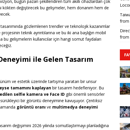
 vizyon, bugün pazarı şekillendiren tüm akıllı cihazlardan çok
Loco
mini kökten değiştirecek bu gelişmeler, hem donanım hem de
yecek.
Taiwa
from
n tasarımında gözlemlenen trendler ve teknolojik kazanımlar
Direc
projesinin teknik ayrıntılarına ve bu iki ana başlığın mobil
from
a bu gelişmelerin kullanıcılar için hangi somut faydaları
eceğiz.
FA
 Deneyimi
ile Gelen Tasarım
örünüm ve estetik üzerinde tartışma yaratan bir unsur
deyse tamamını kaplayan
bir tasarım hedefleniyor. Bu
edilen selfie kamera ve Face ID
gibi önemli sensörler
e sürükleyici bir görüntü deneyimine kavuşuyor.
Çentiksiz
ı zamanda
görüntü oranı
ve
multimedya deneyimi
 tasarım değişimini 2026 yılında somutlaştırmayı planladığına