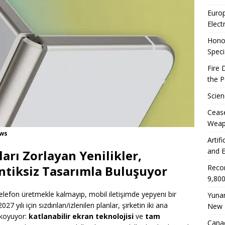
Euro
Elect
Honor
Speci
Fire 
the 
Scien
Ceas
Weap
ews
Artif
and E
ları Zorlayan Yenilikler,
Reco
entiksiz Tasarımla Buluşuyor
9,800
r telefon üretmekle kalmayıp, mobil iletişimde yepyeni bir
Yunan
 yılı için sızdırılan/izlenilen planlar, şirketin iki ana
New 
 koyuyor:
katlanabilir ekran teknolojisi
ve
tam
Canad