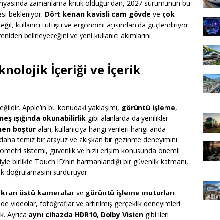
i dünyasında zamanlama kritik olduğundan, 2027 sürümünün bu
si bekleniyor.
Dört kenarı kavisli cam gövde
ve
çok
 değil, kullanıcı tutuşu ve ergonomi açısından da güçlendiriyor.
eniden belirleyeceğini ve yeni kullanıcı akımlarını
nolojik İçeriği
ve İçerik
ğildir. Apple’ın bu konudaki yaklaşımı,
görüntü işleme
,
neş ışığında okunabilirlik
gibi alanlarda da yenilikler
ünen boştur
alan, kullanıcıya hangi verileri hangi anda
daha temiz bir arayüz ve akışkan bir gezinme deneyimini
yometri sistemi, güvenlik ve hızlı erişim konusunda önemli
yle birlikte Touch ID’nin harmanlandığı bir güvenlik katmanı,
lik doğrulamasını sürdürüyor.
ekran üstü kameralar
ve
görüntü işleme motorları
e videolar, fotoğraflar ve artırılmış gerçeklik deneyimleri
k. Ayrıca
aynı cihazda HDR10, Dolby Vision
gibi ileri