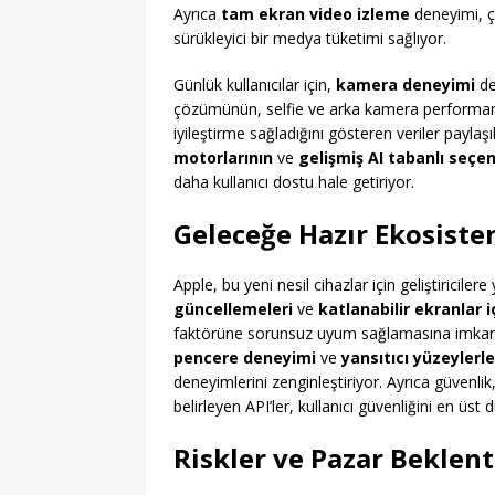
Ayrıca
tam ekran video izleme
deneyimi, çe
sürükleyici bir medya tüketimi sağlıyor.
Günlük kullanıcılar için,
kamera deneyimi
de
çözümünün, selfie ve arka kamera performans
iyileştirme sağladığını gösteren veriler paylaş
motorlarının
ve
gelişmiş AI tabanlı seçe
daha kullanıcı dostu hale getiriyor.
Geleceğe Hazır Ekosistem:
Apple, bu yeni nesil cihazlar için geliştiriciler
güncellemeleri
ve
katlanabilir ekranlar 
faktörüne sorunsuz uyum sağlamasına imkan ta
pencere deneyimi
ve
yansıtıcı yüzeylerl
deneyimlerini zenginleştiriyor. Ayrıca güvenlik
belirleyen API’ler, kullanıcı güvenliğini en üst 
Riskler ve Pazar Beklent