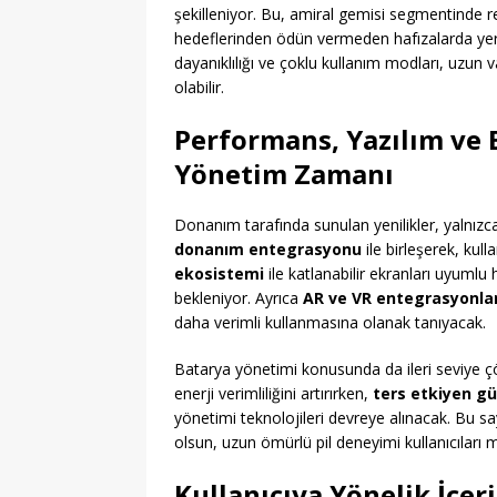
şekilleniyor. Bu, amiral gemisi segmentinde 
hedeflerinden ödün vermeden hafızalarda yer
dayanıklılığı ve çoklu kullanım modları, uzun v
olabilir.
Performans, Yazılım ve
Yönetim Zamanı
Donanım tarafında sunulan yenilikler, yalnızca
donanım entegrasyonu
ile birleşerek, kulla
ekosistemi
ile katlanabilir ekranları uyumlu 
bekleniyor. Ayrıca
AR ve VR entegrasyonlar
daha verimli kullanmasına olanak tanıyacak.
Batarya yönetimi konusunda da ileri seviye çö
enerji verimliliğini artırırken,
ters etkiyen g
yönetimi teknolojileri devreye alınacak. Bu s
olsun, uzun ömürlü pil deneyimi kullanıcıları
Kullanıcıya Yönelik İçe