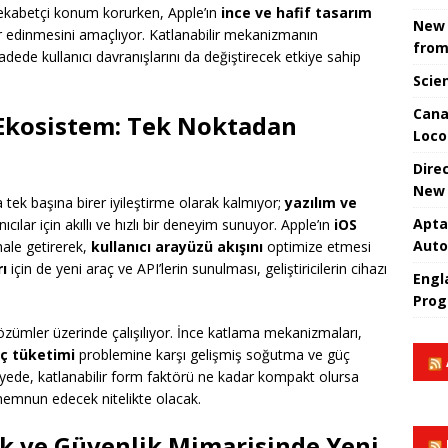
rekabetçi konum korurken, Apple’ın
ince ve hafif tasarım
New 
 edinmesini amaçlıyor. Katlanabilir mekanizmanın
from
adede kullanıcı davranışlarını da değiştirecek etkiye sahip
Scie
Cana
 Ekosistem: Tek Noktadan
Loco
Dire
New 
 tek başına birer iyileştirme olarak kalmıyor;
yazılım ve
Apta
nıcılar için akıllı ve hızlı bir deneyim sunuyor. Apple’ın
iOS
Aut
hale getirerek,
kullanıcı arayüzü akışını
optimize etmesi
ı
için de yeni araç ve API’lerin sunulması, geliştiricilerin cihazı
Engla
Prog
zümler üzerinde çalışılıyor. İnce katlama mekanizmaları,
üç tüketimi
problemine karşı gelişmiş soğutma ve güç
ayede, katlanabilir form faktörü ne kadar kompakt olursa
 memnun edecek nitelikte olacak.
rik ve Güvenlik Mimarisinde Yeni