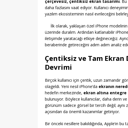
çerçevesiz, çentiksiz ekran tasarımı
. Bu
daha fazlasını vaat ediyor. Kullanıcı deneyi
yazılım ekosisteminin nasıl evrileceğini belirle
İlk olarak, yaklaşan özel iPhone modelini
üzerinde duralım. Ardından katlanabilir iPhone 
iletişimde yaratacağı etkiye değineceğiz. Ayrıc
beraberinde getireceğini adım adım analiz ed
Çentiksiz ve Tam Ekran
Devrimi
Birçok kullanıcı için çentik, uzun zamandır g
olageldi. Yeni nesil iPhone’da
ekranın nere
hedefin merkezinde,
ekran altına entegre 
bulunuyor. Böylece kullanıcılar, daha derin v
görünüm sadece görsel bir tercih değil; ayn
açısından da önemli kazanımlar getiriyor.
Bir önceki nesillere bakıldığında, Apple’ın bu