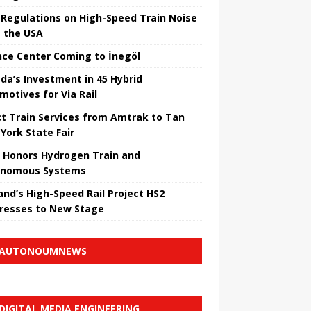
Regulations on High-Speed ​​Train Noise
 the USA
nce Center Coming to İnegöl
da’s Investment in 45 Hybrid
motives for Via Rail
ct Train Services from Amtrak to Tan
York State Fair
 Honors Hydrogen Train and
onomous Systems
nd’s High-Speed ​​Rail Project HS2
resses to New Stage
AUTONOUMNEWS
DIGITAL MEDIA ENGINEERING