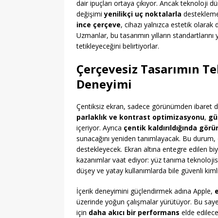
dair ipuçları ortaya çıkıyor. Ancak teknoloj
değişimi
yenilikçi uç noktalarla
destekleme
ince çerçeve
, cihazı yalnızca estetik olarak
Uzmanlar, bu tasarımın yılların standartlarını y
tetikleyeceğini belirtiyorlar.
Çerçevesiz Tasarımın Tek
Deneyimi
Çentiksiz ekran, sadece görünümden ibaret de
parlaklık ve kontrast optimizasyonu
,
gü
içeriyor. Ayrıca
çentik kaldırıldığında gör
sunacağını yeniden tanımlayacak. Bu durum, 
destekleyecek. Ekran altına entegre edilen bi
kazanımlar vaat ediyor: yüz tanıma teknolojisi
düşey ve yatay kullanımlarda bile güvenli kim
İçerik deneyimini güçlendirmek adına Apple,
üzerinde yoğun çalışmalar yürütüyor. Bu sayed
için
daha akıcı bir performans
elde edilece