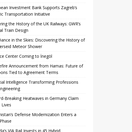
pean Investment Bank Supports Zagreb’s
ric Transportation Initiative
ing the History of the UK Railways: GWR’s
al Train Design
Dance in the Skies: Discovering the History of
Perseid Meteor Shower
ce Center Coming to İnegöl
efire Announcement from Hamas: Future of
ons Tied to Agreement Terms
icial Intelligence Transforming Professions
ngineering
rd-Breaking Heatwaves in Germany Claim
 Lives
istan’s Defense Modernization Enters a
Phase
a’s VIA Rail Invests in 45 Hybrid