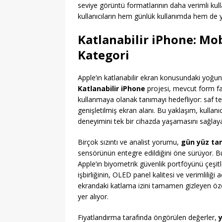
seviye görüntü formatlarının daha verimli kull
kullanıcıların hem günlük kullanımda hem de ya
Katlanabilir iPhone: Mo
Kategori
Apple’ın katlanabilir ekran konusundaki yoğun 
Katlanabilir iPhone
projesi, mevcut form fa
kullanmaya olanak tanımayı hedefliyor: saf 
genişletilmiş ekran alanı. Bu yaklaşım, kullanıc
deneyimini tek bir cihazda yaşamasını sağlay
Birçok sızıntı ve analist yorumu,
gün yüz tan
sensörünün entegre edildiğini öne sürüyor. Bu,
Apple’ın biyometrik güvenlik portföyünü çeşitl
işbirliğinin, OLED panel kalitesi ve verimliliği 
ekrandaki katlama izini tamamen gizleyen özel
yer alıyor.
Fiyatlandırma tarafında öngörülen değerler,