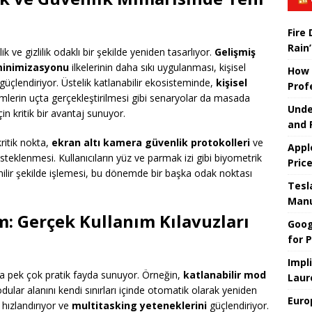
Fire
Rain’
 ve gizlilik odaklı bir şekilde yeniden tasarlıyor.
Gelişmiş
minimizasyonu
ilkelerinin daha sıkı uygulanması, kişisel
How 
güçlendiriyor. Üstelik katlanabilir ekosisteminde,
kişisel
Prof
emlerin uçta gerçekleştirilmesi gibi senaryolar da masada
Unde
çin kritik bir avantaj sunuyor.
and 
kritik nokta,
ekran altı kamera güvenlik protokolleri
ve
Appl
esteklenmesi. Kullanıcıların yüz ve parmak izi gibi biyometrik
Pric
güvenilir şekilde işlemesi, bu dönemde bir başka odak noktası
Tesla
Manu
m: Gerçek Kullanım Kılavuzları
Goog
for P
Impl
cıya pek çok pratik fayda sunuyor. Örneğin,
katlanabilir mod
Laur
lar alanını kendi sınırları içinde otomatik olarak yeniden
Euro
 hızlandırıyor ve
multitasking yeteneklerini
güçlendiriyor.