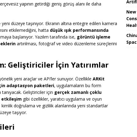
Artif
rçevesiz yapının getirdiği geniş görüş alanı ile daha
New 
Cons
 yeni düzeye taşınıyor. Ekranın altına entegre edilen kamera
Heal
ını etkilemediğini, hatta
düşük ışık performansında
Chin
ılmaya başlanıyor. Yazılım tarafında ise,
görüntü işleme
Spac
neklerin
artırılması, fotoğraf ve video düzenleme süreçlerini
 Geliştiriciler İçin Yatırımlar
e yönelik yeni araçlar ve API’ler sunuyor. Özellikle
ARKit
için adaptasyon paketleri
, uygulamaların bu form
nıyacak. Geliştiriciler için
gerçek zamanlı çoklu
e etkileşim
gibi özellikler, yaratıcı uygulama ve oyun
, kimlik doğrulama ve gizlilik alanlarında yeni standartlar
düzeye taşıyor.
ileri