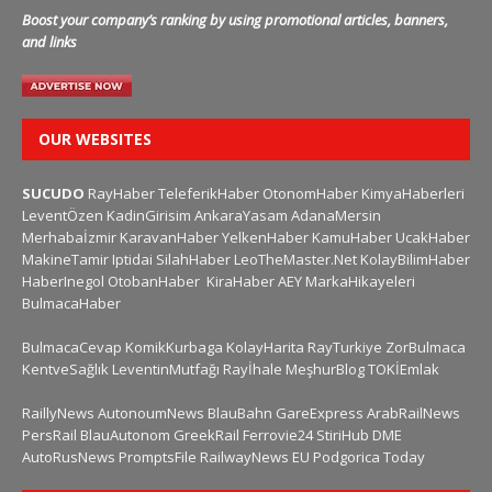
Boost your company’s ranking by using promotional articles, banners,
and links
OUR WEBSITES
SUCUDO
RayHaber
TeleferikHaber
OtonomHaber
KimyaHaberleri
LeventÖzen
KadinGirisim
AnkaraYasam
AdanaMersin
Merhabaİzmir
KaravanHaber
YelkenHaber
KamuHaber
UcakHaber
MakineTamir
Iptidai
SilahHaber
LeoTheMaster.Net
KolayBilimHaber
HaberInegol
OtobanHaber
KiraHaber
AEY
MarkaHikayeleri
BulmacaHaber
BulmacaCevap
KomikKurbaga
KolayHarita
RayTurkiye
ZorBulmaca
KentveSağlık
LeventinMutfağı
Rayİhale
MeşhurBlog
TOKİEmlak
RaillyNews
AutonoumNews
BlauBahn
GareExpress
ArabRailNews
PersRail
BlauAutonom
GreekRail
Ferrovie24
StiriHub
DME
AutoRusNews
PromptsFile
RailwayNews EU
Podgorica Today