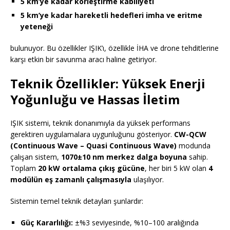
5 km’ye kadar körleştirme kabiliyeti
5 km’ye kadar hareketli hedefleri imha ve eritme
yeteneği
bulunuyor. Bu özellikler IŞIK’ı, özellikle İHA ve drone tehditlerine
karşı etkin bir savunma aracı haline getiriyor.
Teknik Özellikler: Yüksek Enerji
Yoğunluğu ve Hassas İletim
IŞIK sistemi, teknik donanımıyla da yüksek performans
gerektiren uygulamalara uygunluğunu gösteriyor.
CW-QCW
(Continuous Wave – Quasi Continuous Wave)
modunda
çalışan sistem,
1070±10 nm merkez dalga boyuna
sahip.
Toplam
20 kW ortalama çıkış gücüne
, her biri 5 kW olan
4
modülün eş zamanlı çalışmasıyla
ulaşılıyor.
Sistemin temel teknik detayları şunlardır:
Güç Kararlılığı:
±%3 seviyesinde, %10–100 aralığında