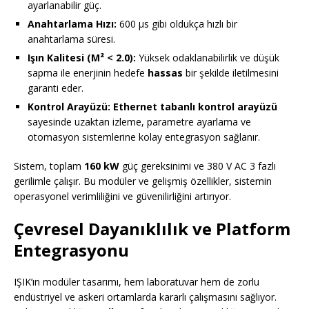
ayarlanabilir güç.
Anahtarlama Hızı:
600 µs gibi oldukça hızlı bir
anahtarlama süresi.
Işın Kalitesi (M² < 2.0):
Yüksek odaklanabilirlik ve düşük
sapma ile enerjinin hedefe
hassas
bir şekilde iletilmesini
garanti eder.
Kontrol Arayüzü:
Ethernet tabanlı kontrol arayüzü
sayesinde uzaktan izleme, parametre ayarlama ve
otomasyon sistemlerine kolay entegrasyon sağlanır.
Sistem, toplam
160 kW
güç gereksinimi ve 380 V AC 3 fazlı
gerilimle çalışır. Bu modüler ve gelişmiş özellikler, sistemin
operasyonel verimliliğini ve güvenilirliğini artırıyor.
Çevresel Dayanıklılık ve Platform
Entegrasyonu
IŞIK’ın modüler tasarımı, hem laboratuvar hem de zorlu
endüstriyel ve askeri ortamlarda kararlı çalışmasını sağlıyor.