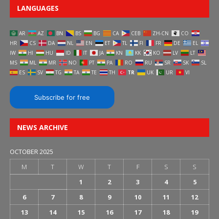
LANGUAGES
AR
AZ
BN
BS
BG
CA
CEB
ZH-CN
CO
HR
CS
DA
NL
EN
ET
TL
FI
FR
DE
EL
IW
HI
HU
ID
IT
JA
KN
KK
KO
LV
LT
MS
ML
MR
NO
PT
PA
RO
RU
SR
SK
SL
ES
SV
TG
TA
TE
TH
TR
UK
UR
VI
Subscribe for free
NEWS ARCHIVE
OCTOBER 2025
M
T
W
T
F
S
S
1
2
3
4
5
6
7
8
9
10
11
12
13
14
15
16
17
18
19