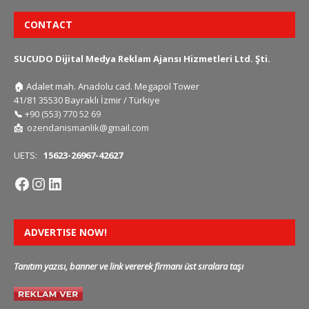
CONTACT
SUCUDO Dijital Medya Reklam Ajansı Hizmetleri Ltd. Şti.
🏠
Adalet mah. Anadolu cad. Megapol Tower
41/81 35530 Bayraklı İzmir / Türkiye
📞
+90 (553) 770 52 69
📩
ozendanismanlik@gmail.com
UETS:
15623-26967-42627
ADVERTISE NOW!
Tanıtım yazısı, banner ve link vererek firmanı üst sıralara taşı