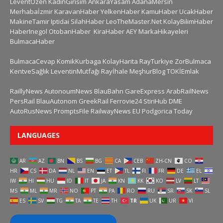
LeventÖzen
KadinGirisim
AnkaraYasam
AdanaMersin
Merhabaİzmir
KaravanHaber
YelkenHaber
KamuHaber
UcakHaber
MakineTamir
Iptidai
SilahHaber
LeoTheMaster.Net
KolayBilimHaber
HaberInegol
OtobanHaber
KiraHaber
AEY
MarkaHikayeleri
BulmacaHaber
BulmacaCevap
KomikKurbaga
KolayHarita
RayTurkiye
ZorBulmaca
KentveSağlık
LeventinMutfağı
Rayİhale
MeşhurBlog
TOKİEmlak
RaillyNews
AutonoumNews
BlauBahn
GareExpress
ArabRailNews
PersRail
BlauAutonom
GreekRail
Ferrovie24
StiriHub
DME
AutoRusNews
PromptsFile
RailwayNews EU
Podgorica Today
LANGUAGES
AR
AZ
BN
BS
BG
CA
CEB
ZH-CN
CO
HR
CS
DA
NL
EN
ET
TL
FI
FR
DE
EL
IW
HI
HU
ID
IT
JA
KN
KK
KO
LV
LT
MS
ML
MR
NO
PT
PA
RO
RU
SR
SK
SL
ES
SV
TG
TA
TE
TH
TR
UK
UR
VI