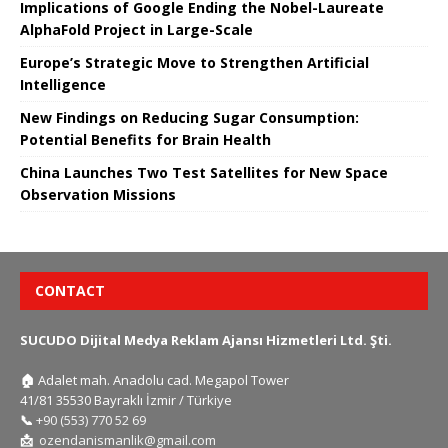
Implications of Google Ending the Nobel-Laureate
AlphaFold Project in Large-Scale
Europe’s Strategic Move to Strengthen Artificial
Intelligence
New Findings on Reducing Sugar Consumption:
Potential Benefits for Brain Health
China Launches Two Test Satellites for New Space
Observation Missions
CONTACT
SUCUDO Dijital Medya Reklam Ajansı Hizmetleri Ltd. Şti.
🏠
Adalet mah. Anadolu cad. Megapol Tower
41/81 35530 Bayraklı İzmir / Türkiye
📞
+90 (553) 770 52 69
📩
ozendanismanlik@gmail.com