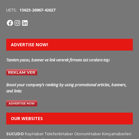
UETS:
15623-26967-42627
ADVERTISE NOW!
Tanıtım yazısı, banner ve link vererek firmanı üst sıralara taşı
Boost your company’s ranking by using promotional articles, banners,
and links
OUR WEBSITES
SUCUDO
RayHaber
TeleferikHaber
OtonomHaber
KimyaHaberleri